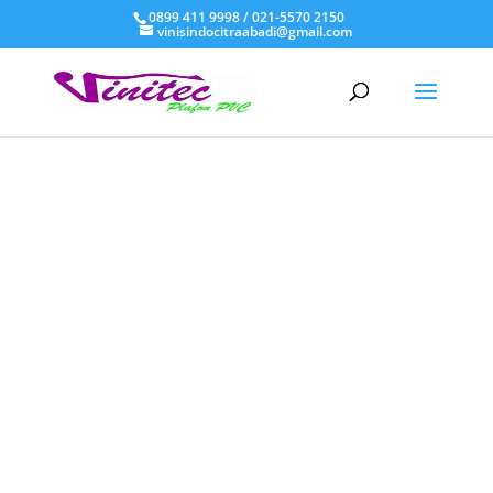
0899 411 9998 / 021-5570 2150
vinisindocitraabadi@gmail.com