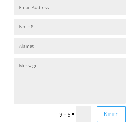
Kirim
=
9 + 6