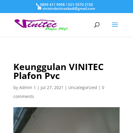
0899 411 9998 / 021-5570 2150
vinisindocitraabadi@gmail.com
Keunggulan VINITEC
Plafon Pvc
by
Admin 1
|
Jul 27, 2021
|
Uncategorized
|
0
comments