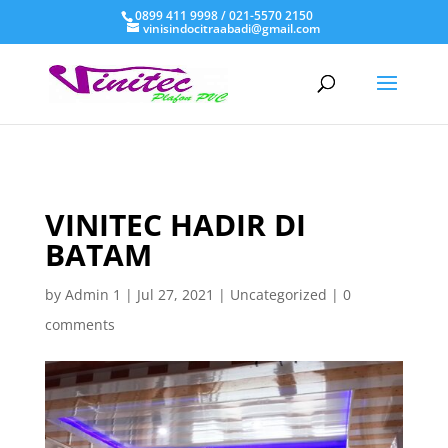
0899 411 9998 / 021-5570 2150
vinisindocitraabadi@gmail.com
VINITEC HADIR DI
BATAM
by
Admin 1
|
Jul 27, 2021
|
Uncategorized
|
0
comments